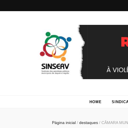
Sinserv – S
muni
HOME
SINDIC
Página inicial
/
destaques
/
CÂMARA MUNI