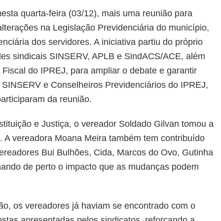
DE
sta quarta-feira (03/12), mais uma reunião para
JEQUIÉ
alterações na Legislação Previdenciária do município,
REALIZA
NOVA
ciária dos servidores. A iniciativa partiu do próprio
REUNIÃO
dades sindicais SINSERV, APLB e SindACS/ACE, além
PARA
Fiscal do IPREJ, para ampliar o debate e garantir
DISCUTIR
MUDANÇAS
do SINSERV e Conselheiros Previdenciários do IPREJ,
NA
articiparam da reunião.
LEGISLAÇÃO
PREVIDENCIÁRIA
tituição e Justiça, o vereador Soldado Gilvan tomou a
es. A vereadora Moana Meira também tem contribuído
vereadores Bui Bulhões, Cida, Marcos do Ovo, Gutinha
hando de perto o impacto que as mudanças podem
ião, os vereadores já haviam se encontrado com o
stas apresentadas pelos sindicatos, reforçando a