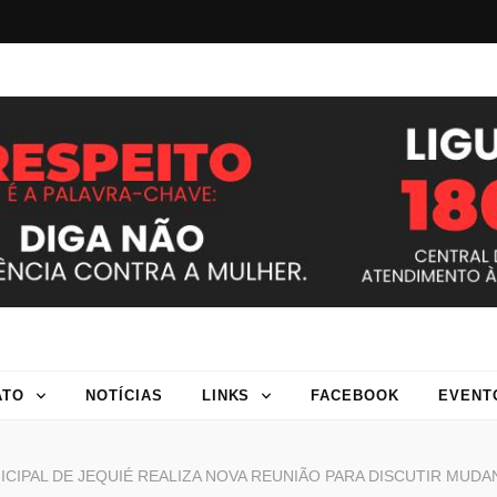
indicato dos ser
cipais de Jequié
ATO
NOTÍCIAS
LINKS
FACEBOOK
EVENT
CIPAL DE JEQUIÉ REALIZA NOVA REUNIÃO PARA DISCUTIR MUDA