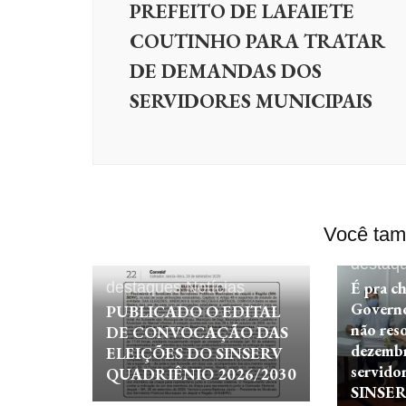
PREFEITO DE LAFAIETE
COUTINHO PARA TRATAR
DE DEMANDAS DOS
SERVIDORES MUNICIPAIS
Você tam
destaq
É pra ch
destaques
Notícias
Governo
PUBLICADO O EDITAL
não res
DE CONVOCAÇÃO DAS
dezemb
ELEIÇÕES DO SINSERV
servido
QUADRIÊNIO 2026/2030
SINSER