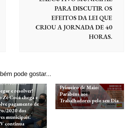
PARA DISCUTIR OS
EFEITOS DA LEI QUE
CRIOU A JORNADA DE 40
HORAS.
bém pode gostar...
destaques
Notícias
ues
Notícias
Primeiro de Maio:
egar e resolver!
Parabéns aos
 Zé Cocá chega e
Trabalhadores pelo seu Dia
olve pagamento de
ro/2020 dos
res municipais.
V continua